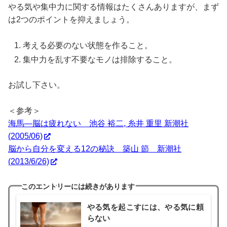
やる気や集中力に関する情報はたくさんありますが、まず
は2つのポイントを抑えましょう。
考える必要のない状態を作ること。
集中力を乱す不要なモノは排除すること。
お試し下さい。
＜参考＞
海馬―脳は疲れない 池谷 裕二, 糸井 重里 新潮社
(2005/06)
脳から自分を変える12の秘訣 築山 節 新潮社
(2013/6/26)
このエントリーには続きがあります
やる気を起こすには、やる気に頼
らない