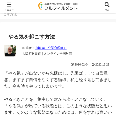
大阪・吹田のカウンセリング TOP
コラム
やる気を起
メニュー
検索
こす方法
やる気を起こす方法
執筆者：
山崎 孝（公認心理師）
大阪府吹田市｜オンライン全国対応
2016.02.04
2022.11.29
「やる気」が出ないから先延ばし。先延ばしして自己嫌
悪。ますます自信をなくす悪循環。私も繰り返してきまし
た。今も時々やってしまいます。
やるべきことを、集中して次から次へとこなしていく。
「やる気」が出ている状態とは、このような状態だと思い
ます。そのような状態になるためには、何をすれば良いか