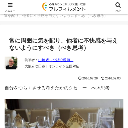
大阪・吹田のカウンセリング TOP
コラム
常に周囲に
メニュー
検索
気を配り、他者に不快感を与えないようにすべき（べき思考）
常に周囲に気を配り、他者に不快感を与え
ないようにすべき（べき思考）
執筆者：
山崎 孝（公認心理師）
大阪府吹田市｜オンライン全国対応
2016.07.28
2016.09.03
自分をつらくさせる考えたかのクセ ー べき思考