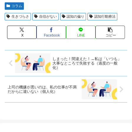
コラム
生きづらさ
自信がない
認知の偏り
認知行動療法
X
Facebook
LINE
コピー
しまった！間違えた！→私は「いつも」
大事なところで失敗する（過度の一般
化）
上司の機嫌が悪いのは、私の仕事が不満
だからに違いない（個人化）