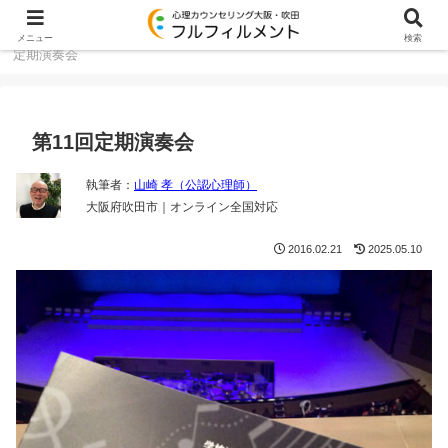
大阪・吹田のカウンセリング TOP
日々雑感
第11回
メニュー
検索
定期演奏会
第11回定期演奏会
執筆者：
山崎 孝（公認心理師）
大阪府吹田市｜オンライン全国対応
2016.02.21
2025.05.10