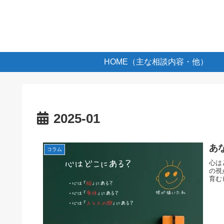
HOME（主な相談内容・他）
2025-01
あ
コラム
心は
の視
育む